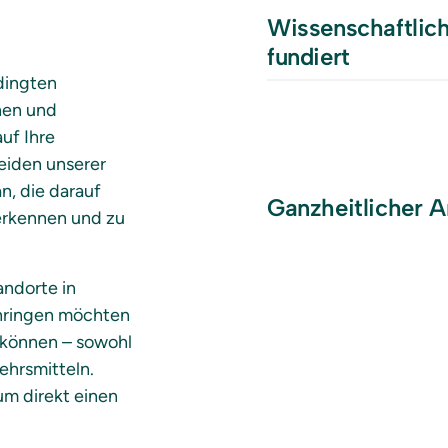
Wissenschaftlich
fundiert 
ingten 
en und 
f Ihre 
iden unserer 
, die darauf 
Ganzheitlicher A
erkennen und zu 
ndorte in 
hringen möchten 
 können – sowohl 
hrsmitteln. 
m direkt einen 