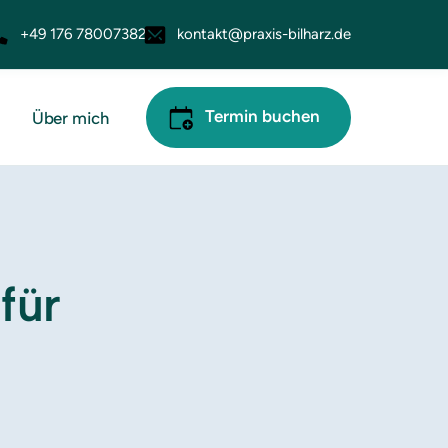
+49 176 78007382
kontakt@praxis-bilharz.de
Termin buchen
t
Über mich
ür 