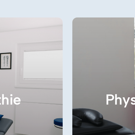
hie
Phys