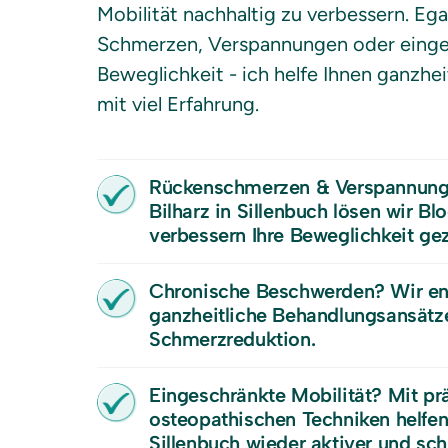
Mit individuell angepassten Methoden
Mobilität nachhaltig zu verbessern. Ega
Schwellungen reduzieren
Schmerzen lindern
Schmerzen, Verspannungen oder einges
Manuelle Therapie
Beweglichkeit - ich helfe Ihnen ganzheitl
Chiropraktik
Spezielle Handgriffe lindern Schmerzen
Techniken werden bei Bedarf gezielt in
mit viel Erfahrung. 
und verbessern die Gelenkfunktion
die Osteopathie eingebunden
Massagetherapie
Rückenschmerzen & Verspannunge
Gezielte Massagen fördern das
Bilharz in Sillenbuch lösen wir Bl
Wohlbefinden & lösen Verspannungen
verbessern Ihre Beweglichkeit gezi
Chronische Beschwerden? Wir entw
ganzheitliche Behandlungsansätze 
Schmerzreduktion.
Eingeschränkte Mobilität? Mit prä
osteopathischen Techniken helfen w
Sillenbuch wieder aktiver und sch