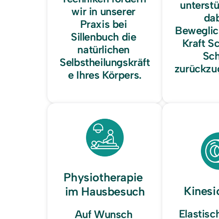
unterstü
wir in unserer 
dab
Praxis bei 
Beweglich
Sillenbuch die 
Kraft Sch
natürlichen 
Schr
Selbstheilungskräft
zurückzu
e Ihres Körpers.
Physiotherapie 
Kinesi
im Hausbesuch
Elastisc
Auf Wunsch 