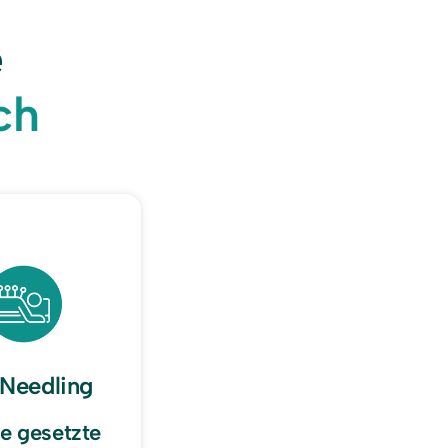
physiotherapeutische 
ch
 Needling
e gesetzte 