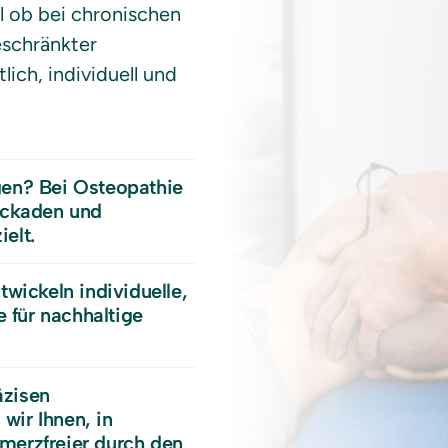
l ob bei chronischen 
chränkter 
ich, individuell und 
n? Bei Osteopathie 
ockaden und 
elt.
ickeln individuelle, 
für nachhaltige 
zisen 
ir Ihnen, in 
merzfreier durch den 