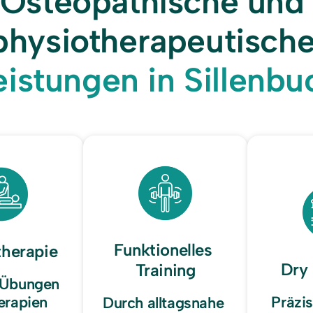
Osteopathische und 
eistungen 
in 
Sillenbu
Funktionelles 
therapie
Dry
Training
 Übungen 
rapien 
Präzis
Durch alltagsnahe 