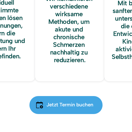
duell 
Mit 
verschiedene 
immte 
sanfte
wirksame 
n lösen 
unters
Methoden, um 
nungen, 
die
akute und 
n die 
Entwic
chronische 
tung und 
Kin
Schmerzen 
rn Ihr 
aktivi
nachhaltig zu 
finden.
Selbsth
reduzieren.
Jetzt Termin buchen