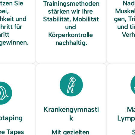
tzen Sie 
Nade
Trainingsmethoden 
ei, 
Muske
stärken wir Ihre 
keit und 
gen, Tr
Stabilität, Mobilität 
ritt für 
und ti
und 
itt 
Verh
Körperkontrolle 
gewinnen.
nachhaltig.
Krankengymnasti
Ma
otaping
k
Lymp
he Tapes 
Mit gezielten 
S