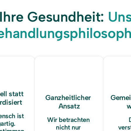
Ihre 
Gesundheit:
ehandlungsphilosoph
ll statt 
Ganzheitlicher 
Gemei
rdisiert
Ansatz
w
nsch ist 
Wir betrachten 
artig. 
nicht nur 
vers