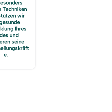
besonders 
n Techniken 
tützen wir 
 gesunde 
klung Ihres 
des und 
eren seine 
eilungskräft
e.