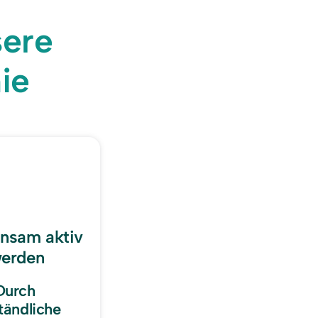
Unsere 
ie
nsam aktiv 
erden
Durch 
tändliche 