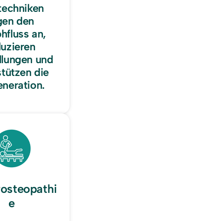
techniken 
gen den 
fluss an, 
uzieren 
lungen und 
tützen die 
neration.
rosteopathi
e