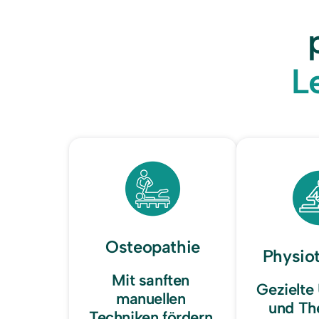
L
Osteopathie
Physio
Mit sanften 
Gezielte
manuellen 
und The
Techniken fördern 