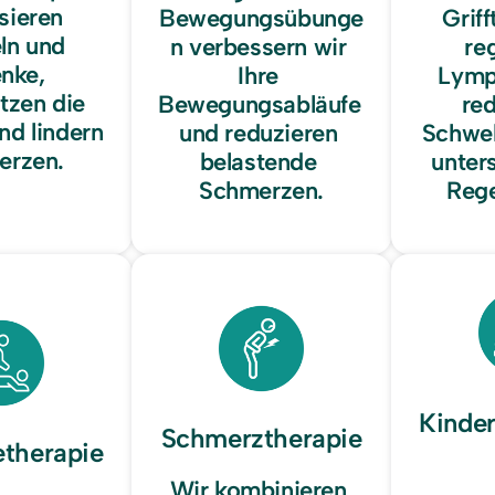
sieren 
Bewegungsübunge
Griff
n und 
n verbessern wir 
re
nke, 
Ihre 
Lymph
tzen die 
Bewegungsabläufe 
red
nd lindern 
und reduzieren 
Schwel
erzen.
belastende 
unters
Schmerzen.
Rege
Kinde
Schmerztherapie
therapie
Wir kombinieren 