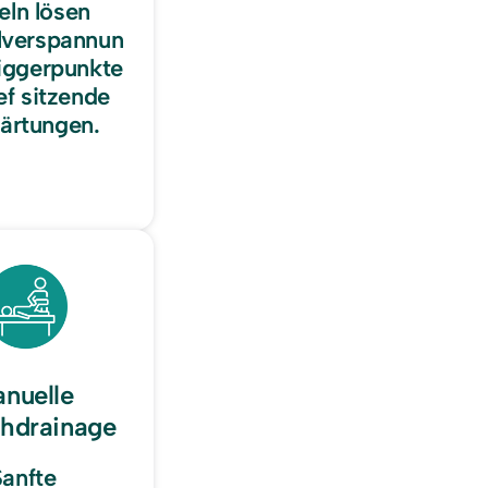
ln lösen 
lverspannun
iggerpunkte 
ef sitzende 
ärtungen.
nuelle 
hdrainage
anfte 